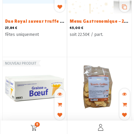
Duo Royal saveur truffe et aux brisures de truffes de la Saint-Jean - 950G
Menu Gastronomique - 2 personnes
27,84
€
45,00
€
fêtes uniquement
soit 22.50€ / part.
NOUVEAU PRODUIT
0
Graisse de Boeuf - 10 KG
Toasts Grillés - 150 G