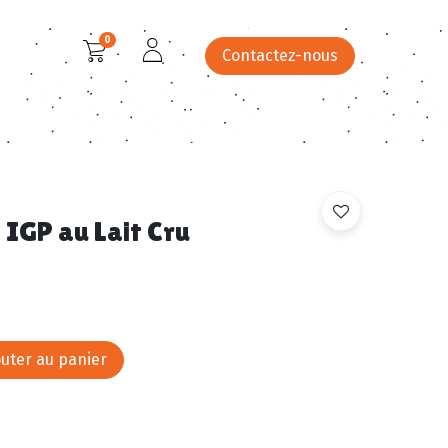
0
Contactez-nous
 festifs
Menus
Catalogue
Site Panier du Clos
IGP au Lait Cru
uter au panier