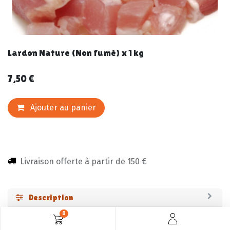
Lardon Nature (Non fumé) x 1 kg
7,50
€
Ajouter au panier
Livraison offerte à partir de 150 €
Description
0
ingredients