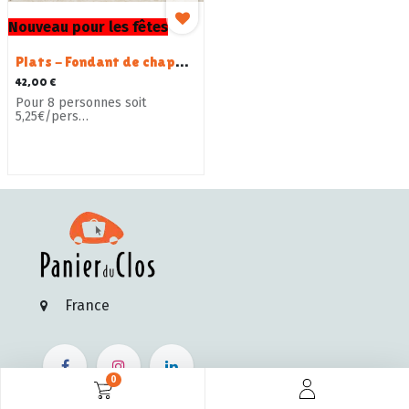
Nouveau pour les fêtes
Plats - Fondant de chapon farci, sauce porto et cranberries - 1,720 kg
42,00
€
Pour 8 personnes soit
5,25€/pers
Délai de commande 7 jours
minimum
France
0