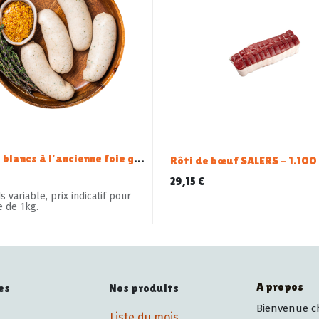
Boudins blancs à l'ancienne foie gras x10 - env. 1KG
Rôti de bœuf SALERS - 1.100
29,15
€
s variable, prix indicatif pour
e de 1kg.
A propos
es
Nos produits
Bienvenue ch
Liste du mois