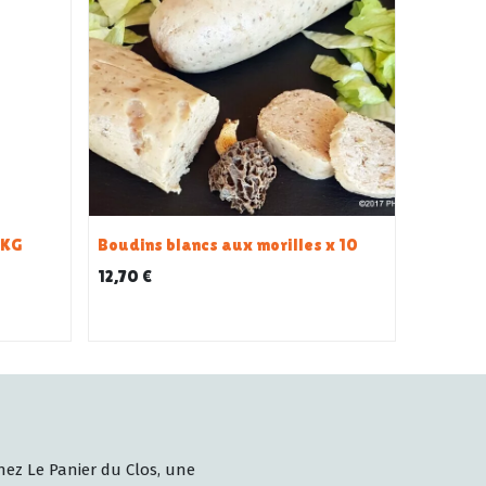
 KG
Boudins blancs aux morilles x 10
12,70
€
ez Le Panier du Clos, une