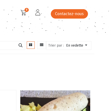
0
Contactez-nous
 festifs
Menus
Catalogue
Site Panier du Clos
Trier par :
En vedette