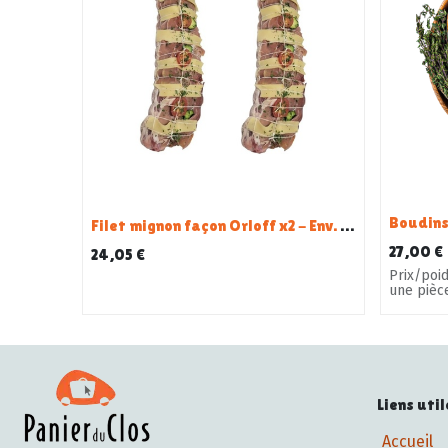
Filet mignon façon Orloff x2 - Env. 1,3Kg
27,00
€
24,05
€
Prix/poid
une pièc
Liens util
Accueil