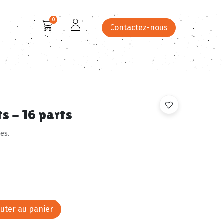
0
Contactez-nous
 festifs
Menus
Catalogue
Site Panier du Clos
s - 16 parts
es.
uter au panier