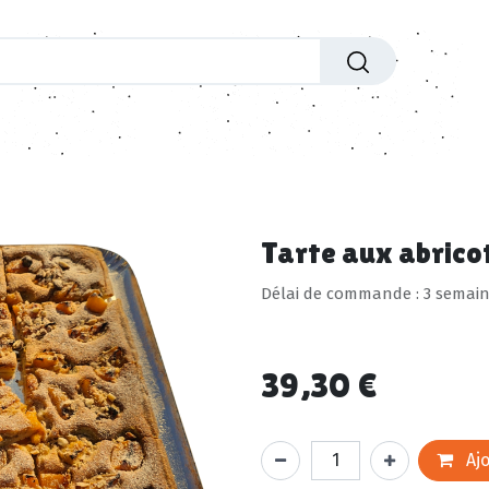
'exceptions
Entrées
Plats
Fromages
Paniers
Tarte aux abricot
Délai de commande : 3 semain
39,30
€
Ajo